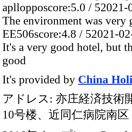
aplloppo
score:5.0 / 5
2021-
The environment was very 
EE506
score:4.8 / 5
2021-02
It's a very good hotel, but t
good
It's provided by
China Hol
アドレス: 亦庄経済技術
10号楼、近同仁病院南区