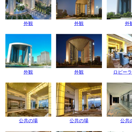
外観
外観
外
外観
外観
ロビーラ
公共の場
公共の場
公共