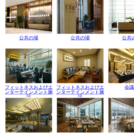
公共の場
公共の場
公共
フィットネスおよびエ
フィットネスおよびエ
会議
ンターテインメント施
ンターテインメント施
設
設