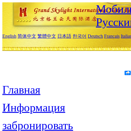
Мобиль
Русски
English
简体中文
繁體中文
日本語
한국어
Deutsch
Français
Itali
Главная
Информация
забронировать