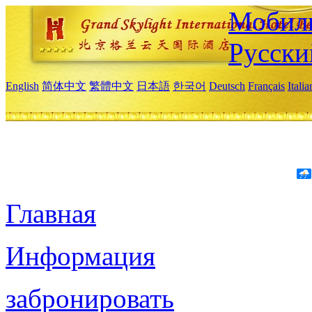
Мобиль
Русски
English
简体中文
繁體中文
日本語
한국어
Deutsch
Français
Itali
Главная
Информация
забронировать