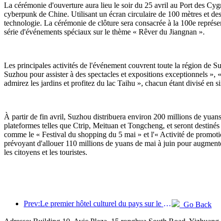
La cérémonie d'ouverture aura lieu le soir du 25 avril au Port des Cygn
cyberpunk de Chine. Utilisant un écran circulaire de 100 mètres et des s
technologie. La cérémonie de clôture sera consacrée à la 100e représe
série d'événements spéciaux sur le thème « Rêver du Jiangnan ».
Les principales activités de l'événement couvrent toute la région de Su
Suzhou pour assister à des spectacles et expositions exceptionnels »,
admirez les jardins et profitez du lac Taihu », chacun étant divisé en si
À partir de fin avril, Suzhou distribuera environ 200 millions de yuans
plateformes telles que Ctrip, Meituan et Tongcheng, et seront destinés
comme le « Festival du shopping du 5 mai » et l'« Activité de promo
prévoyant d'allouer 110 millions de yuans de mai à juin pour augmente
les citoyens et les touristes.
Prev:Le premier hôtel culturel du pays sur le thème du théâtre ouvre ses portes à Luoyang.
Go Back