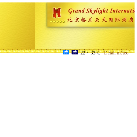
22 ~ 33℃
Détail météo