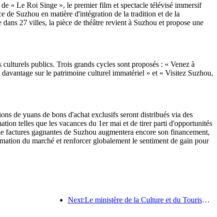
 de « Le Roi Singe », le premier film et spectacle télévisé immersif
e de Suzhou en matière d'intégration de la tradition et de la
dans 27 villes, la pièce de théâtre revient à Suzhou et propose une
s culturels publics. Trois grands cycles sont proposés : « Venez à
davantage sur le patrimoine culturel immatériel » et « Visitez Suzhou,
ions de yuans de bons d'achat exclusifs seront distribués via des
ion telles que les vacances du 1er mai et de tirer parti d'opportunités
 de factures gagnantes de Suzhou augmentera encore son financement,
mmation du marché et renforcer globalement le sentiment de gain pour
Next:Le ministère de la Culture et du Tourisme annonce officiellement les activités liées à la « Journée du tourisme en Chine du 19 mai » et prévoit d'allouer plus d'un milliard de yuans de subventions au public.