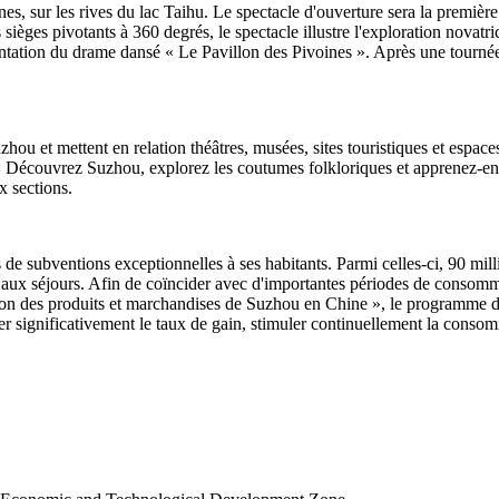
es, sur les rives du lac Taihu. Le spectacle d'ouverture sera la première
ièges pivotants à 360 degrés, le spectacle illustre l'exploration novatric
ntation du drame dansé « Le Pavillon des Pivoines ». Après une tournée 
zhou et mettent en relation théâtres, musées, sites touristiques et espace
 « Découvrez Suzhou, explorez les coutumes folkloriques et apprenez-en 
x sections.
 de subventions exceptionnelles à ses habitants. Parmi celles-ci, 90 mill
 aux séjours. Afin de coïncider avec d'importantes périodes de consommat
tion des produits et marchandises de Suzhou en Chine », le programme
r significativement le taux de gain, stimuler continuellement la conso