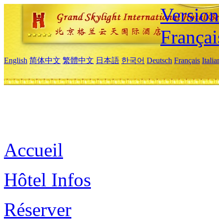
Versio
Françai
English
简体中文
繁體中文
日本語
한국어
Deutsch
Français
Itali
Accueil
Hôtel Infos
Réserver