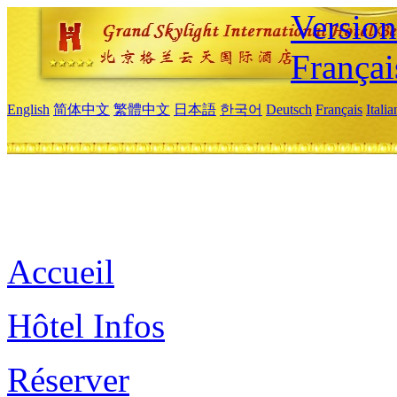
Versio
Françai
English
简体中文
繁體中文
日本語
한국어
Deutsch
Français
Itali
Accueil
Hôtel Infos
Réserver