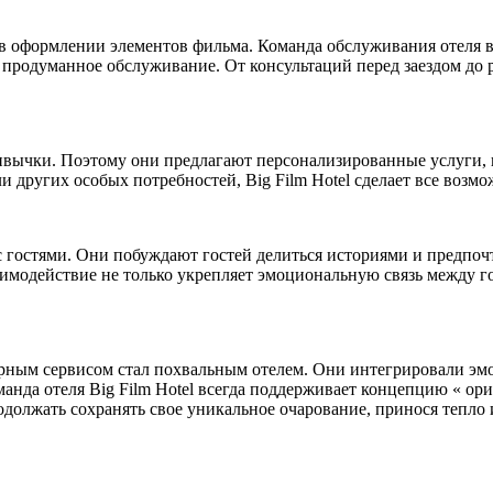
ко в оформлении элементов фильма. Команда обслуживания отеля
 продуманное обслуживание. От консультаций перед заездом до 
привычки. Поэтому они предлагают персонализированные услуги
 других особых потребностей, Big Film Hotel сделает все возмо
 гостями. Они побуждают гостей делиться историями и предпоч
имодействие не только укрепляет эмоциональную связь между гост
урным сервисом стал похвальным отелем. Они интегрировали эмо
нда отеля Big Film Hotel всегда поддерживает концепцию « ори
родолжать сохранять свое уникальное очарование, принося тепл