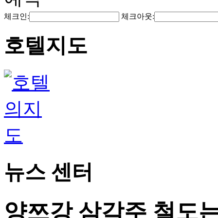
체크인:
체크아웃:
호텔지도
뉴스 센터
양쯔강 삼각주 철도는