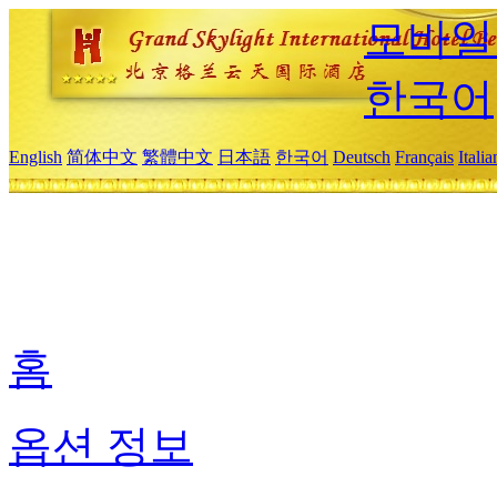
모바일
한국어
English
简体中文
繁體中文
日本語
한국어
Deutsch
Français
Itali
홈
옵션 정보