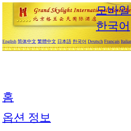
모바일
한국어
English
简体中文
繁體中文
日本語
한국어
Deutsch
Français
Itali
홈
옵션 정보