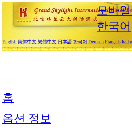
모바일
한국어
English
简体中文
繁體中文
日本語
한국어
Deutsch
Français
Itali
홈
옵션 정보