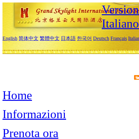
Version
Italiano
English
简体中文
繁體中文
日本語
한국어
Deutsch
Français
Itali
Home
Informazioni
Prenota ora