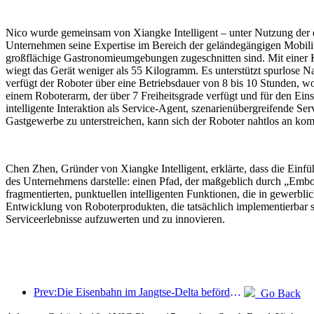
Nico wurde gemeinsam von Xiangke Intelligent – unter Nutzung der e
Unternehmen seine Expertise im Bereich der geländegängigen Mobilität 
großflächige Gastronomieumgebungen zugeschnitten sind. Mit einer Kö
wiegt das Gerät weniger als 55 Kilogramm. Es unterstützt spurlos
verfügt der Roboter über eine Betriebsdauer von 8 bis 10 Stunden, 
einem Roboterarm, der über 7 Freiheitsgrade verfügt und für den Eins
intelligente Interaktion als Service-Agent, szenarienübergreifende 
Gastgewerbe zu unterstreichen, kann sich der Roboter nahtlos an k
Chen Zhen, Gründer von Xiangke Intelligent, erklärte, dass die Ein
des Unternehmens darstelle: einen Pfad, der maßgeblich durch „Embod
fragmentierten, punktuellen intelligenten Funktionen, die in gewerbl
Entwicklung von Roboterprodukten, die tatsächlich implementierbar s
Serviceerlebnisse aufzuwerten und zu innovieren.
Prev:Die Eisenbahn im Jangtse-Delta beförderte während der Maifeiertage über 21,38 Millionen Fahrgäste.
Go Back