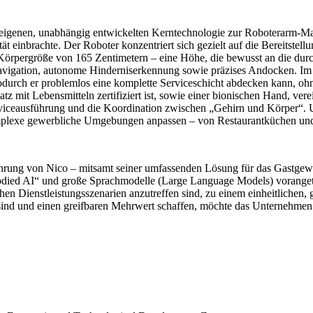
igenen, unabhängig entwickelten Kerntechnologie zur Roboterarm-Mani
einbrachte. Der Roboter konzentriert sich gezielt auf die Bereitstellu
rpergröße von 165 Zentimetern – eine Höhe, die bewusst an die durchs
e Navigation, autonome Hinderniserkennung sowie präzises Andocken
wodurch er problemlos eine komplette Serviceschicht abdecken kann, o
atz mit Lebensmitteln zertifiziert ist, sowie einer bionischen Hand, ve
Serviceausführung und die Koordination zwischen „Gehirn und Körper“.
omplexe gewerbliche Umgebungen anpassen – von Restaurantküchen und
führung von Nico – mitsamt seiner umfassenden Lösung für das Gastgew
ied AI“ und große Sprachmodelle (Large Language Models) vorangetriebe
ichen Dienstleistungsszenarien anzutreffen sind, zu einem einheitliche
ind und einen greifbaren Mehrwert schaffen, möchte das Unternehmen e