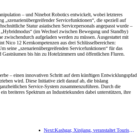
pulation – und Ninebot Robotics entwickelt, wobei letzteres
ng „szenarienübergreifender Servicefunktionen“, die speziell auf
chnittliche Statur asiatischen Servicepersonals angepasst wurde –
. Im „Hybridmodus“ (im Wechsel zwischen Bewegung und Standby)
hne zwischendurch aufgeladen werden zu müssen. Ausgestattet mit
reint Nico 12 Kernkompetenzen aus drei Schlüsselbereichen:
 Um seine „szenarienübergreifenden Servicefunktionen“ für das
 Gasträumen bis hin zu Hotelzimmern und öffentlichen Fluren.
erbe – einen innovativen Schritt auf dem künftigen Entwicklungspfad
n wird. Diese Initiative zielt darauf ab, die bislang
n, ganzheitlichen Service-System zusammenzuführen. Durch die
in breiteres Spektrum an Industriekunden dabei unterstützen, ihre
Next:Kashgar, Xinjiang, veranstaltet Tourismus-Werbeevent zur Förderung des interethnischen Austauschs.