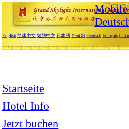
Mobile 
Deutsc
English
简体中文
繁體中文
日本語
한국어
Deutsch
Français
Itali
Startseite
Hotel Info
Jetzt buchen