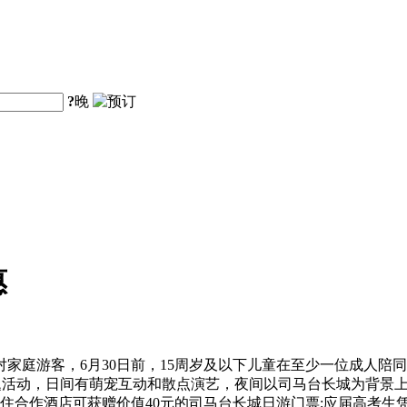
?
晚
惠
庭游客，6月30日前，15周岁及以下儿童在至少一位成人陪同下
”主题活动，日间有萌宠互动和散点演艺，夜间以司马台长城为背景
入住合作酒店可获赠价值40元的司马台长城日游门票;应届高考生