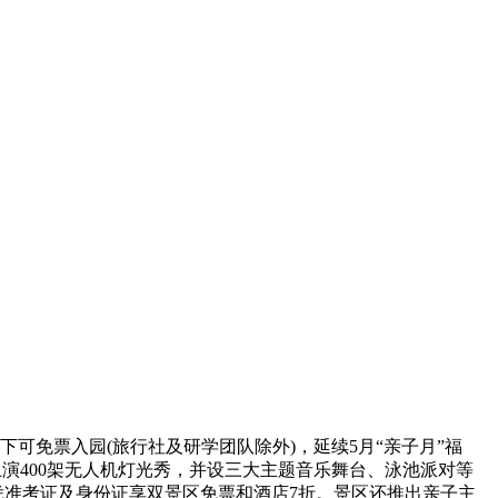
可免票入园(旅行社及研学团队除外)，延续5月“亲子月”福
上演400架无人机灯光秀，并设三大主题音乐舞台、泳池派对等
凭准考证及身份证享双景区免票和酒店7折。景区还推出亲子主